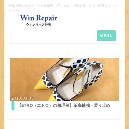
神田で靴のかかと・ヒール修理、滑り止め、中敷交換、サイズ調整はウィン
リペアへ
Toggle
MENU
navigation
2018.03.05
【ETRO（エトロ）の修理例】革底補強・滑り止め